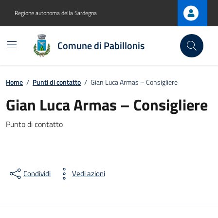
Vai ai contenuti
Vai al footer
Regione autonoma della Sardegna
Comune di Pabillonis
Home
/
Punti di contatto
/
Gian Luca Armas – Consigliere
Gian Luca Armas – Consigliere
Punto di contatto
Condividi
Vedi azioni