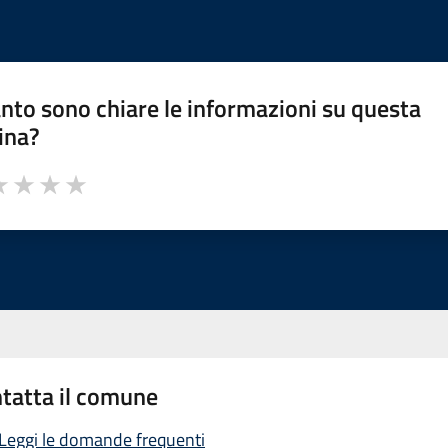
nto sono chiare le informazioni su questa
ina?
a 1 stelle su 5
luta 2 stelle su 5
Valuta 3 stelle su 5
Valuta 4 stelle su 5
Valuta 5 stelle su 5
tatta il comune
Leggi le domande frequenti