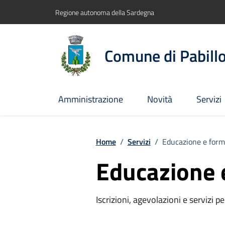
Vai ai contenuti
Vai al footer
Regione autonoma della Sardegna
Comune di Pabill
Amministrazione
Novità
Servizi
Home
/
Servizi
/
Educazione e form
Educazione 
Iscrizioni, agevolazioni e servizi pe