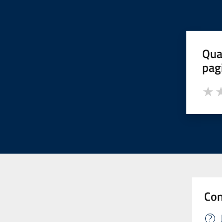
Qua
pag
Valut
Va
Con