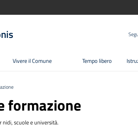
onis
Segui
Vivere il Comune
Tempo libero
Istr
azione
e formazione
r nidi, scuole e università.